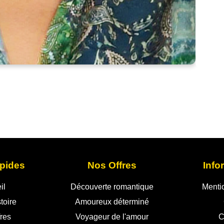
pides
Nos Offres
Info
il
Découverte romantique
Menti
toire
Amoureux déterminé
res
Voyageur de l'amour
C