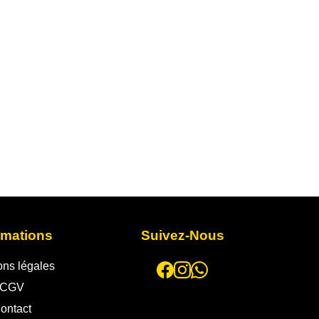
rmations
Suivez-Nous
ons légales
CGV
ontact