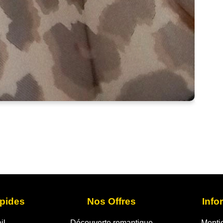
pides
Nos Offres
Info
il
Découverte romantique
Menti